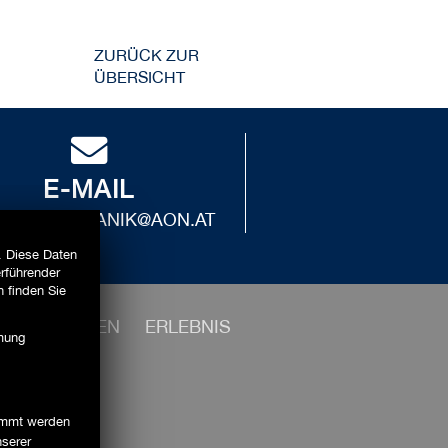
ZURÜCK ZUR
ÜBERSICHT
E-MAIL
IRAD.DAMIANIK@AON.AT
. Diese Daten
erführender
 finden Sie
UNTERNEHMEN
ERLEBNIS
mmung
timmt werden
nserer