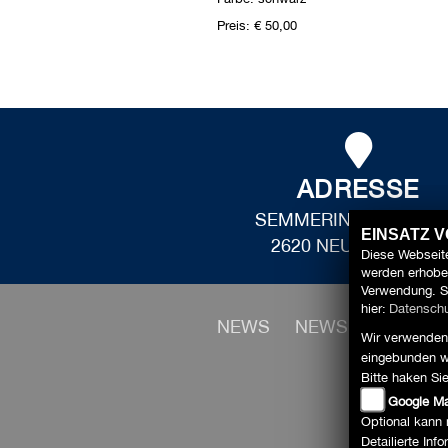
Preis: € 50,00
ADRESSE
SEMMERINGSTRASSE
EINSATZ 
2620 NEUNKIRCHEN
Diese Webseite
werden erhoben
Verwendung. S
hier:
Datenschu
NEWS
NEWS
HOME
Wir verwenden 
eingebunden w
Bitte haken Si
Google M
Optional kann 
Detailierte In