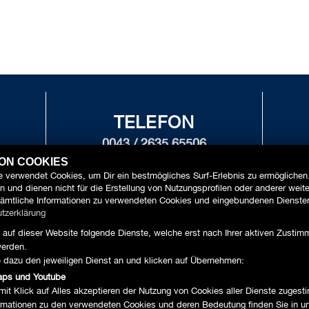
TELEFON
0043 / 2635 65506
 1
ZWE
VON COOKIES
 verwendet Cookies, um Dir ein bestmögliches Surf-Erlebnis zu ermöglichen
 und dienen nicht für die Erstellung von Nutzungsprofilen oder anderer weit
ämtliche Informationen zu verwendeten Cookies und eingebundenen Diensten
tzerklärung
MOTORRÄDER
SERVICE
ZUBEHÖR
UNSER 
auf dieser Website folgende Dienste, welche erst nach Ihrer aktiven Zusti
erden.
e dazu den jeweiligen Dienst an und klicken auf Übernehmen:
aps und Youtube
mit Klick auf Alles akzeptieren der Nutzung von Cookies aller Dienste zuges
formationen zu den verwendeten Cookies und deren Bedeutung finden Sie in u