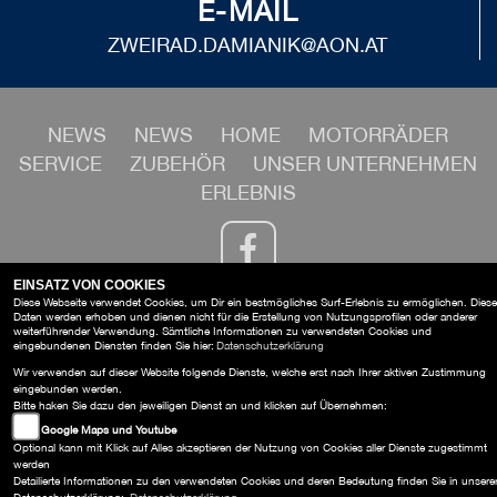
E-MAIL
ZWEIRAD.DAMIANIK@AON.AT
NEWS
NEWS
HOME
MOTORRÄDER
SERVICE
ZUBEHÖR
UNSER UNTERNEHMEN
ERLEBNIS
EINSATZ VON COOKIES
Diese Webseite verwendet Cookies, um Dir ein bestmögliches Surf-Erlebnis zu ermöglichen. Diese
Daten werden erhoben und dienen nicht für die Erstellung von Nutzungsprofilen oder anderer
Zweirad Damianik
weiterführender Verwendung. Sämtliche Informationen zu verwendeten Cookies und
eingebundenen Diensten finden Sie hier:
Datenschutzerklärung
Semmeringstraße 1 , 2620 Neunkirchen
Wir verwenden auf dieser Website folgende Dienste, welche erst nach Ihrer aktiven Zustimmung
KONTAKT
eingebunden werden.
Impressum
Bitte haken Sie dazu den jeweiligen Dienst an und klicken auf Übernehmen:
Datenschutz
Google Maps und Youtube
AGB
Optional kann mit Klick auf Alles akzeptieren der Nutzung von Cookies aller Dienste zugestimmt
Disclaimer
werden
Detailierte Informationen zu den verwendeten Cookies und deren Bedeutung finden Sie in unsere