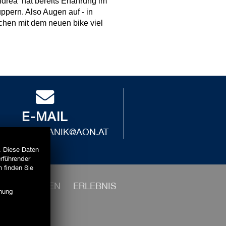
ndrea hat bereits Erfahrung im
pern. Also Augen auf - in
chen mit dem neuen bike viel
E-MAIL
IRAD.DAMIANIK@AON.AT
. Diese Daten
erführender
 finden Sie
UNTERNEHMEN
ERLEBNIS
mmung