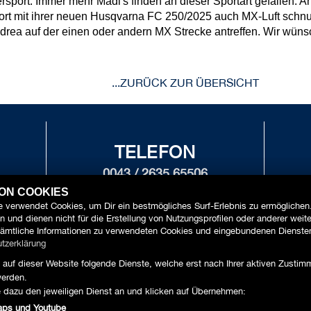
sport. Immer mehr Mädl's finden an dieser Sportart gefallen. A
rt mit ihrer neuen Husqvarna FC 250/2025 auch MX-Luft schnup
ndrea auf der einen oder andern MX Strecke antreffen. Wir wüns
...ZURÜCK ZUR ÜBERSICHT
TELEFON
0043 / 2635 65506
 1
ZWE
VON COOKIES
 verwendet Cookies, um Dir ein bestmögliches Surf-Erlebnis zu ermöglichen
 und dienen nicht für die Erstellung von Nutzungsprofilen oder anderer weit
ämtliche Informationen zu verwendeten Cookies und eingebundenen Diensten
tzerklärung
MOTORRÄDER
SERVICE
ZUBEHÖR
UNSER 
auf dieser Website folgende Dienste, welche erst nach Ihrer aktiven Zusti
erden.
e dazu den jeweiligen Dienst an und klicken auf Übernehmen:
aps und Youtube