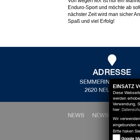
Von wegen MX ist nur ein Männer
Enduro-Sport und möchte ab sofo
nächster Zeit wird man sicher A
Spaß und viel Erfolg!
ADRESSE
SEMMERINGSTRASSE
EINSATZ 
2620 NEUNKIRCHEN
Diese Webseite
werden erhoben
Verwendung. S
hier:
Datenschu
NEWS
NEWS
HOME
Wir verwenden 
eingebunden w
Bitte haken Si
Google M